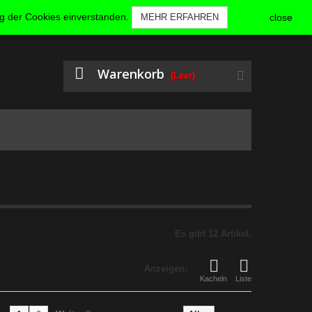
KONTAKT
ANMELDEN
ng der Cookies einverstanden.
MEHR ERFAHREN
close
Warenkorb
(Leer)
Es gibt 12 Artikel.
Anzeigen:
Kacheln
Liste