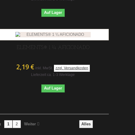
Auf Lager
ELEMENTS® 1 ¼ AFICIONADO
2,19 €
inkl. MwSt.
zzgl. Versandkosten
Lieferzeit ca. 1-3 Werktage
Auf Lager
k
1
2
Weiter
Alles