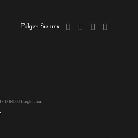
Folgen Sie uns
3 • D-84508 Burgkirchen
e