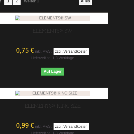
k
1
2
Weiter
Alles
ELEMENTS® SW
0,75 €
inkl. MwSt.
zzgl. Versandkosten
Lieferzeit ca. 1-3 Werktage
Auf Lager
ELEMENTS® KING SIZE
0,99 €
inkl. MwSt.
zzgl. Versandkosten
Lieferzeit ca. 1-3 Werktage