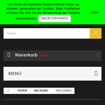
KONTAKT
ANMELDEN
Um Ihnen ein besseres Nutzererlebnis bieten zu
können, verwenden wir Cookies. Beim Fortfahren
close
erklären Sie sich mit der Verwendung der Cookies
einverstanden.
MEHR ERFAHREN
Warenkorb
(Leer)
MENÜ
PAPER
WIZ RAW®
WIZ CONES