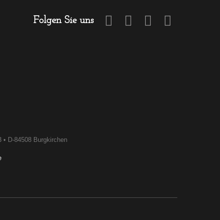
Folgen Sie uns
3 • D-84508 Burgkirchen
e