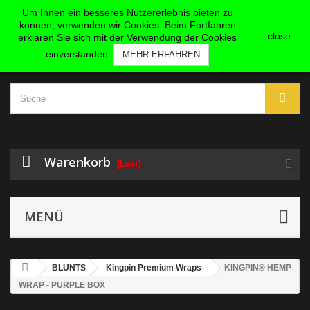
KONTAKT
ANMELDEN
Um Ihnen ein besseres Nutzererlebnis bieten zu
können, verwenden wir Cookies. Beim Fortfahren
close
erklären Sie sich mit der Verwendung der Cookies
einverstanden.
MEHR ERFAHREN
Warenkorb
(Leer)
MENÜ
BLUNTS
Kingpin Premium Wraps
KINGPIN® HEMP
WRAP - PURPLE BOX